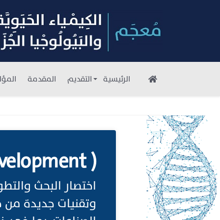
الرئيسية
التقديم
المقدمة
المؤل
velopment )
اختصار البحث والتط
وتقنيات جديدة من 