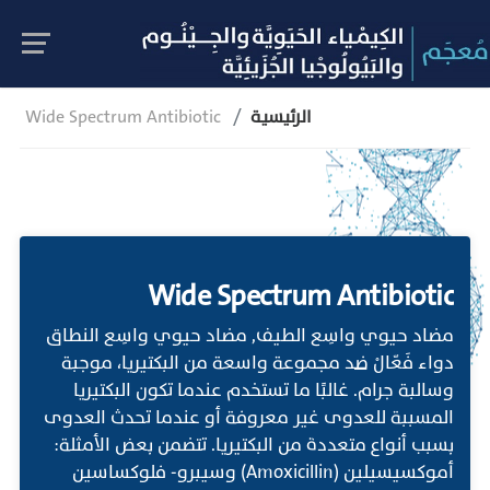
الرئيسية
Wide Spectrum Antibiotic
Wide Spectrum Antibiotic
مضاد حيوي واسِع الطيف, مضاد حيوي واسِع النطاق
دواء فَعّالْ ضد مجموعة واسعة من البكتيريا، موجبة
وسالبة جرام. غالبًا ما تستخدم عندما تكون البكتيريا
المسببة للعدوى غير معروفة أو عندما تحدث العدوى
بسبب أنواع متعددة من البكتيريا. تتضمن بعض الأمثلة:
أموكسيسيلين (Amoxicillin) وسيبرو- فلوكساسين