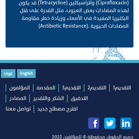
(Ciprofloxacin) وتتراسيكلين (Tetracycline) قد يكون
لهذه المضادات بعض العيوب، مثل القدرة على قتل
البكتيريا المفيدة في الأمعاء وزيادة خطر مقاومة
المضادات الحيوية .(Antibiotic Resistance)
English
عربي
التقديم1
التقديم2
التقديم3
المقدمة
المؤلفون
التدقيق
الشكر والتقدير
المصادر
اقترح مصطلح جديد
تواصل معنا
جميع الحقوق محفوظة © للمؤلفين 2022