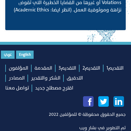
Volations أو غيرها من القضايا الخطيرة التي تقوض
نزاهة وموثوقية العمل. (انظر ايضا: Academic Ethics)
English
عربي
التقديم1
التقديم2
التقديم3
المقدمة
المؤلفون
التدقيق
الشكر والتقدير
المصادر
اقترح مصطلح جديد
تواصل معنا
جميع الحقوق محفوظة © للمؤلفين 2022
تم التطوير في
بشار ويب