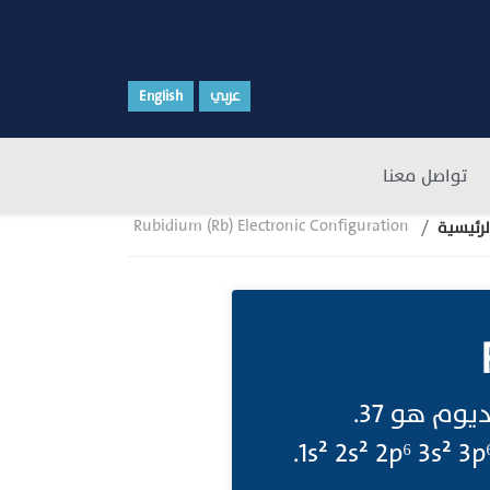
عربي
English
تواصل معنا
Rubidium (Rb) Electronic Configuration
لرئيسية
تركيب الروبيديوم الإلكتروني العدد الذري Atomic Number للروبيديوم هو 37.
وبالتالي، فإن التكوين الإلكتروني للروبيديوم هو 1s² 2s² 2p⁶ 3s² 3p⁶ 4s² 3d¹⁰ 4p⁶ 5s¹.