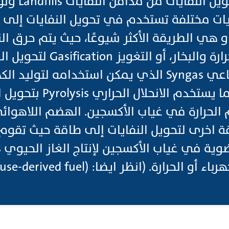
استعادة الطاقة بتح
يات مختلفة تستخدم في تحويل النفايات إلى 
لحرق Incineration و هي الطريقة الأكثر شيوعًا، حيث يتم ح
حرارة عالية لإنتاج الحرارة والبخار
يُسمى الغاز الاصطناعي Syngas الذي يمكن استخدامه ل
المواد الكيميائية. كما يست
هي طريقة اخرى لتحويل النفايات إلى طاقة حيث تقو
رارة. (انظر ايضا: RDF (Refuse-derived fuel)