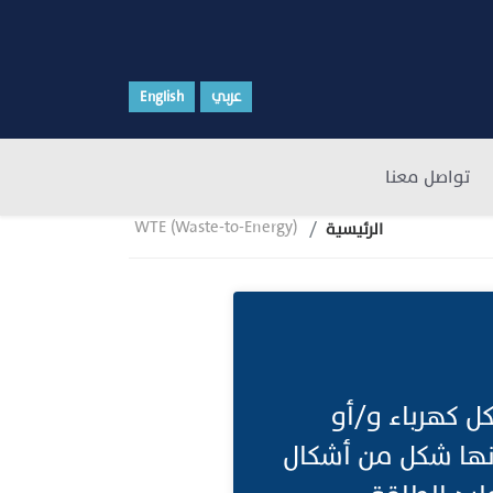
عربي
English
تواصل معنا
WTE (Waste-to-Energy)
الرئيسية
ل كهرباء و/أو
 إنها شكل من أشكال