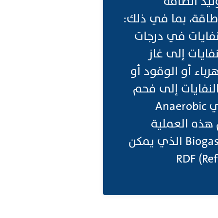
ويل النفايات من مدافن النفايات Landfills وتوليد الطاقة
طاقة، بما في ذلك:
رق النفايات في درجات
، أو التغويز Gasification لتحويل النفايات إلى غاز
توليد الكهرباء أو الوقود أو
خدم الانحلال الحراري Pyrolysis بتحويل النفايات إلى فحم
وزيت وغاز باستخدام الحرارة في غياب الأكسجين. الهضم اللاهوائي Anaerobic
م هذه العملية
بتكسير النفايات العضوية في غياب الأكسجين لإنتاج الغاز الحيوي Biogas الذي يمكن