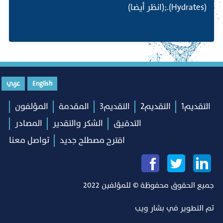
(Hydrates).;(انظر أيضا)
English
عربي
التقديم1
التقديم2
التقديم3
المقدمة
المؤلفون
التدقيق
الشكر والتقدير
المصادر
اقترح مصطلح جديد
تواصل معنا
جميع الحقوق محفوظة © للمؤلفين 2022
تم التطوير في
بشار ويب