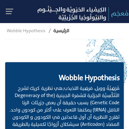
الرئيسية
Wobble Hypothesis
Wobble Hypothesis
فَرَضِيَّةُ ووبل، فرضية التذبذب;هي نظرية كريك لشرح
التَنَكُّسِيَّة الجزئية للشفرة الجينية (Degeneracy of the
Genetic Code) بسبب حقيقة أن بعض جزيئات الرنا
الناقل (tRNA) يمكنها التعرف على أكثر من كودون واحد.
تقترح النظرية أن أول قاعدتين في الكودون و الكودون
المضاد (Anticodon) سيشكلان أزواجًا تكميلية بالطريقة