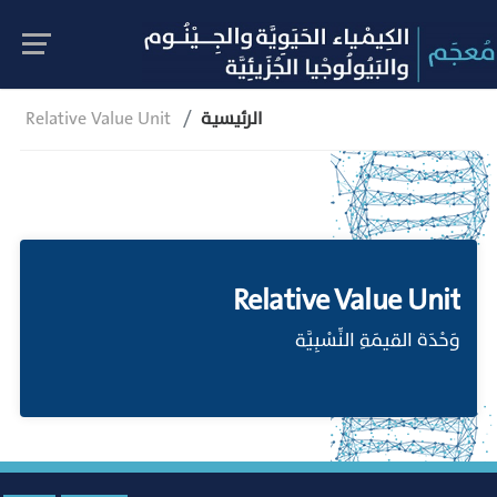
الرئيسية
Relative Value Unit
Relative Value Unit
وَحْدَة القيمَةِ النِّسْبِيَّة