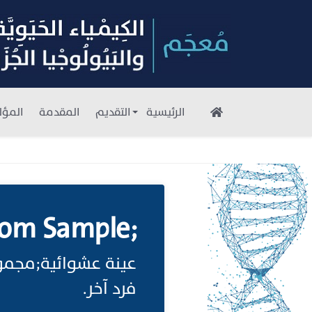
الرئيسية
التقديم
المقدمة
المؤل
om Sample;
عينة عشوائية;مجموع
فرد آخر.