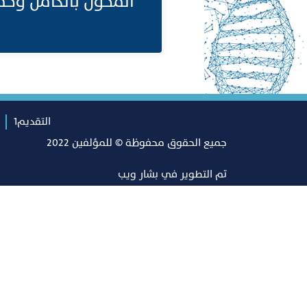
المحول بالكامل وحمض ال
التقديم1
جميع الحقوق محفوظة © للمؤلفين 2022
تم التطوير في
بشار ويب