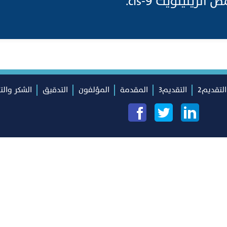
ريتينويك 9-cis.
التقديم2
التقديم3
المقدمة
المؤلفون
التدقيق
الشكر والت