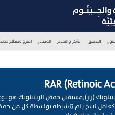
فون
التدقيق
الشكر والتقدير
المصادر
اقترح مصطلح جديد
RAR (Retinoic Ac
ينويك (رار);مستقبل حمض الريتينويك هو نوع 
 كعامل نسخ يتم تنشيطه بواسطة كل من حمض 