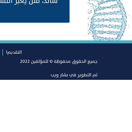
سائد، فلن يعبر النس
التقديم1
جميع الحقوق محفوظة © للمؤلفين 2022
تم التطوير في
بشار ويب