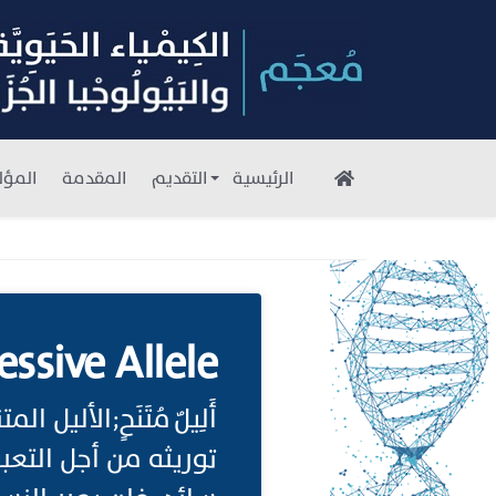
الرئيسية
التقديم
المقدمة
المؤل
essive Allele
أَلِيلٌ مُتَنَحٍ;الأ
توريثه من أجل التعب