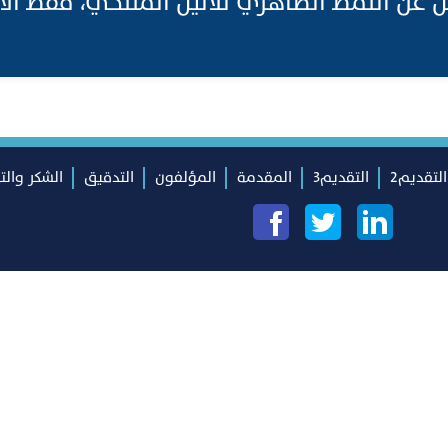
ل عن النمط الظاهري للأليل المتنحي، فقط الأل
التقديم2
التقديم3
المقدمة
المؤلفون
التدقيق
الشكر والت