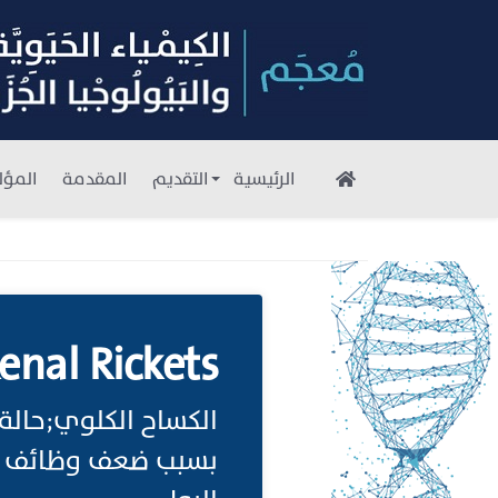
الرئيسية
التقديم
المقدمة
المؤل
enal Rickets
الكساح الكلوي;حالة ت
بسبب ضعف وظائف ا