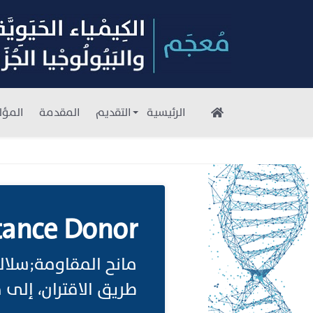
الرئيسية
التقديم
المقدمة
المؤل
tance Donor
مانح المقاومة;سلالة
طريق الاقتران، إلى م