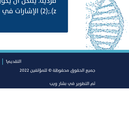
z).;(2) الإشارات في تتابع وثيق في الزمان والمكان.
التقديم1
جميع الحقوق محفوظة © للمؤلفين 2022
تم التطوير في
بشار ويب