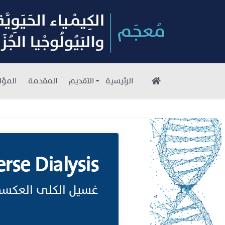
الرئيسية
التقديم
المقدمة
المؤل
rse Dialysis
غسيل الكلى العكسي;ت