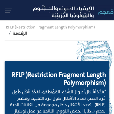
RFLP )Restriction Fragment Length Polymorphism)
الرئيسية
RFLP )Restriction Fragment Length
Polymorphism)
تَعَدُّدُ أَشْكَالِ أَطوالِ الشُّدَفِ المُقْتَطَعَة، تَعَدُّدُ شٓكْل طُول
جُزء الحَصر، تعدد الأشكال طول جزء التقييد، وتختصر
(RFLP). ;تعدد الأشكال داخل مجموعة من الكائنات الحية
بحجم شظايا الحمض النووي الناتجة عن عمل نوكلياز