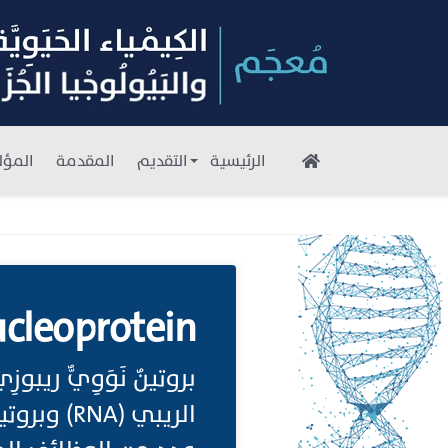
الرئيسية
التقديم
المقدمة
المؤل
cleoprotein
بروتينٌ نَوَوِيٌّ ريب