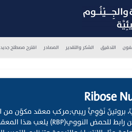
فون
التدقيق
الشكر والتقدير
المصادر
اقترح مصطلح جديد
Ribose Nu
وزِيّ، بروتينٌ نَوَوِيٌّ ريبي;مركب معقد مكوّن 
الريبي (RNA) وبروتين رابط للحمض النووي