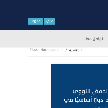
عربي
English
تواصل معنا
Ribose Nucleoprotein
الرئيسية
من الحمض النووي
(RBP) يلعب هذا المعقد دورًا أساسيًا في