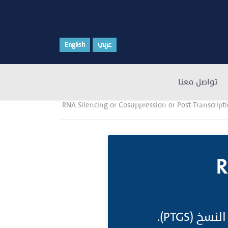
عربي
English
تواصل معنا
RNA Silencing or Cosuppression or Post-Transcript
R
(PTGS).