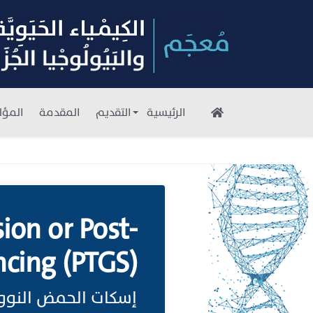
الرئيسية
التقديم
المقدمة
المؤل
ion or Post-
ncing (PTGS)
إسكات الحمض النووي ال