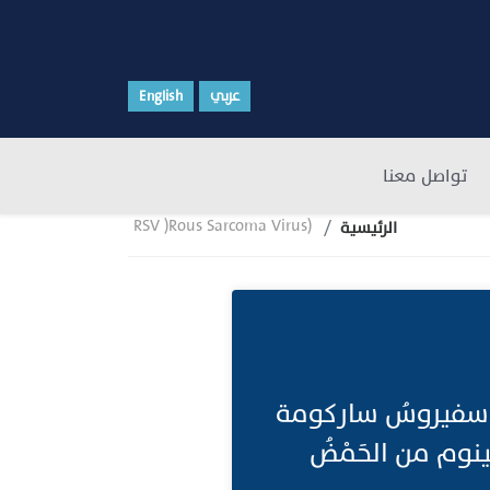
عربي
English
تواصل معنا
RSV )Rous Sarcoma Virus)
الرئيسية
سفيروسُ ساركومة
م من الحَمْضُ