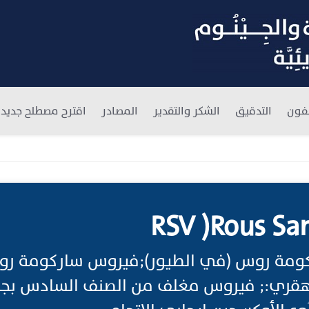
فون
التدقيق
الشكر والتقدير
المصادر
اقترح مصطلح جديد
RSV )Rous Sa
كومة روس (في الطيور);فيروس ساركومة رو
ري:; فيروس مغلف من الصنف السادس بجينو