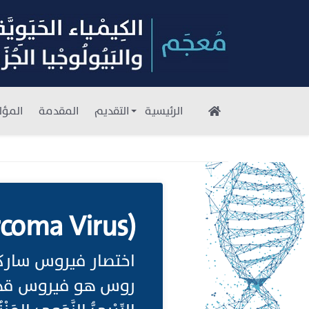
الرئيسية
التقديم
المقدمة
المؤل
rcoma Virus)
اختصار فيروس سار
روس هو فيروس قهق