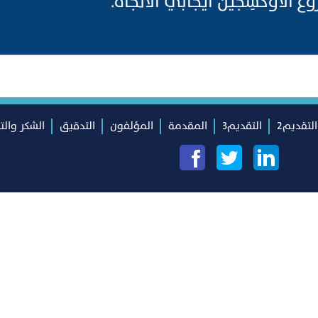
لمَنْزُوع الأوكسِجين ايجابي الاتجاه.
التقديم2
التقديم3
المقدمة
المؤلفون
التدقيق
الشكر والت