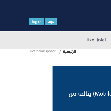
عربي
English
تواصل معنا
Retrotransposon
الرئيسية
يَنْقُوْل مرتد، يَنْقُوْل عكسي;عنصر وراثي متنقل (Mobile Genetic Element) يتألف من