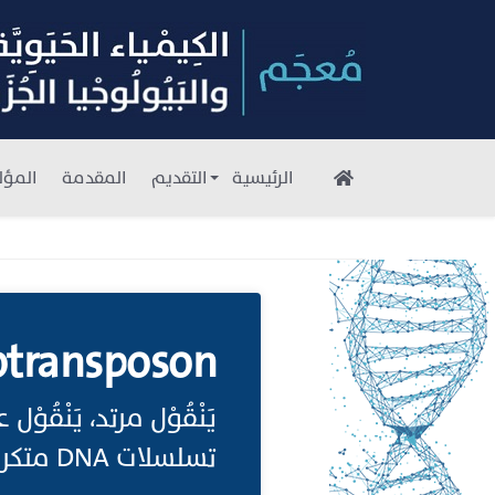
الرئيسية
التقديم
المقدمة
المؤل
otransposon
تسلسلات DNA متكررة.