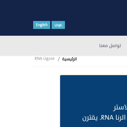
عربي
English
تواصل معنا
RNA Ligase
الرئيسية
 ثنائية الاستر
(Phosphodiester ;Bonds) بين مجموعات 3′-OH و 5′-P في جزيئات الرنا RNA. يقترن