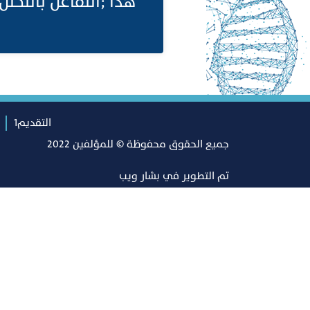
هذا ;التفاعل بالتحلل المائي لـ TP
التقديم1
جميع الحقوق محفوظة © للمؤلفين 2022
تم التطوير في
بشار ويب