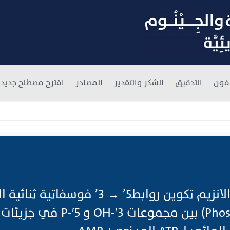
فون
التدقيق
الشكر والتقدير
المصادر
اقترح مصطلح جديد
ليجاز الرنا;يحفز هذا الانزيم تكوين روابط5’ → 3’ فوسفاتية