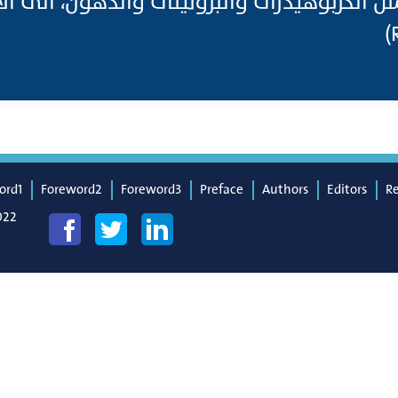
ثل الكربوهيدرات والبروتينات والدهون، الى الأ
ord1
Foreword2
Foreword3
Preface
Authors
Editors
R
022