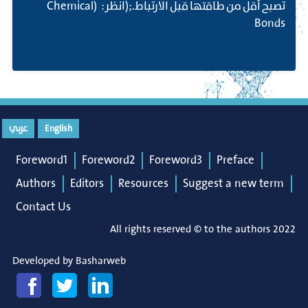
تصبح أقل من طاقتها قبل الارتباط.;(انظر: (Chemical
Bonds
English
عربي
Foreword1
Foreword2
Foreword3
Preface
Authors
Editors
Resources
Suggest a new term
Contact Us
All rights reserved © to the authors 2022
Developed by
Basharweb