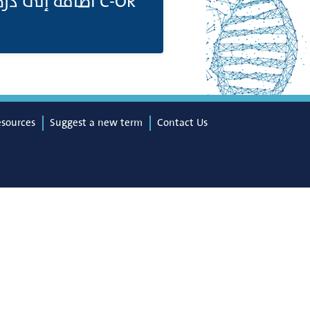
C-OR اضافة إلى ذرة هيدروجين، ومجموعة ألكيل.
esources
Suggest a new term
Contact Us