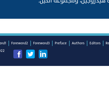
ord1
Foreword2
Foreword3
Preface
Authors
Editors
R
022