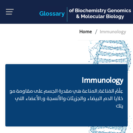
Home
Immunology
Immunology
عِلْمُ المَناعَة;المناعة هي مقدرة الجسم على مقاومة مواد غر
خلايا الدم البيضاء والجزيئات والأنسجة و;الأعضاء التي
يتك