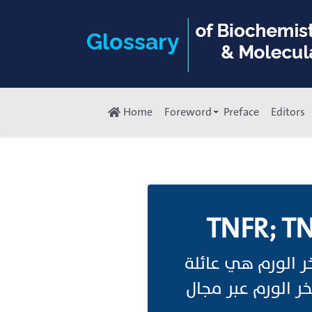
Home
Foreword
Preface
Editors
TNFR; TN
مستقبل عامل نخر الورم (TNFR؛ TN
ر الورم عبر مجال