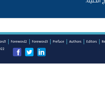
 الخلية
ord1
Foreword2
Foreword3
Preface
Authors
Editors
R
022