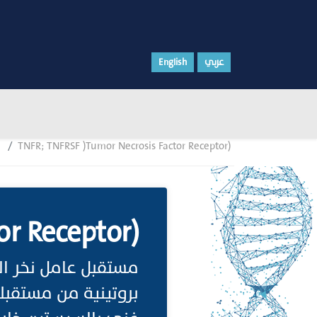
English
عربي
TNFR; TNFRSF )Tumor Necrosis Factor Receptor)
or Receptor)
بروتينية من مستقبلا