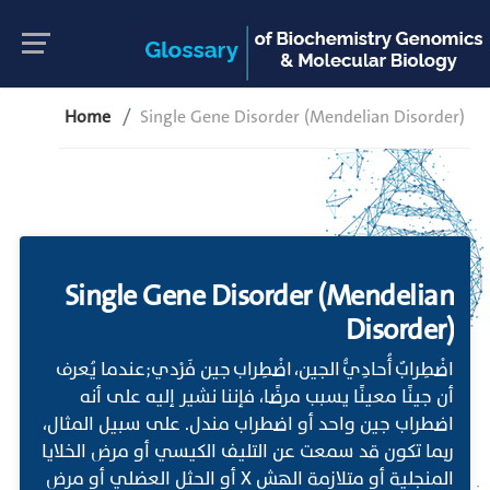
Home
Single Gene Disorder (Mendelian Disorder)
Single Gene Disorder (Mendelian
Disorder)
اضْطِرابٌ أُحادِيُّ الجين، اضْطِراب جين فَرْدي;عندما يُعرف
أن جينًا معينًا يسبب مرضًا، فإننا نشير إليه على أنه
اضطراب جين واحد أو اضطراب مندل. على سبيل المثال،
ربما تكون قد سمعت عن التليف الكيسي أو مرض الخلايا
المنجلية أو متلازمة الهش X أو الحثل العضلي أو مرض