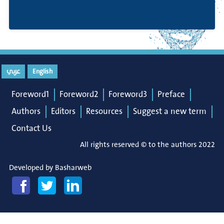
عربي
English
Foreword1
Foreword2
Foreword3
Preface
Authors
Editors
Resources
Suggest a new term
Contact Us
All rights reserved © to the authors 2022
Developed by
Basharweb